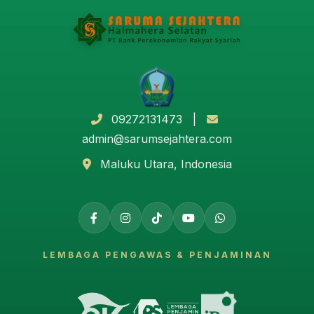
Bebas Biaya Administrasi
Mudah, Aman dan Fleksibel
Persyaratan
Foto Copy Kartu Identitas Asli
(KTP/Paspor)
09272131473 |
Foto Copy Kartu Keluarga (KK)
admin@sarumsejahtera.com
Foto Copy NPWP ( bagi yang memiliki
Maluku Utara, Indonesia
NPWP)
LEMBAGA PENGAWAS & PENJAMINAN