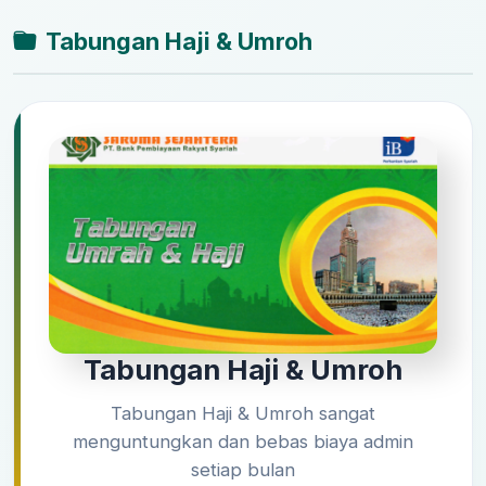
Tabungan Haji & Umroh
Fitur & Biaya
Prinsip Sesuai Syariah dengan akad
Mudharabah
Setoran Awal Minimal Rp.100.000
Manfaat
Tabungan Haji & Umroh
Aman, Menentramkan dan sesuai
Tabungan Haji & Umroh sangat
syariah
menguntungkan dan bebas biaya admin
setiap bulan
Dijamin oleh Lembaga Penjamin