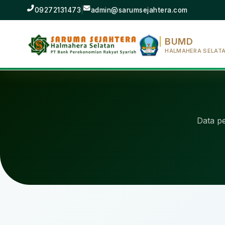
09272131473
|
admin@sarumsejahtera.com
BUMD
HALMAHERA SELAT
Data p