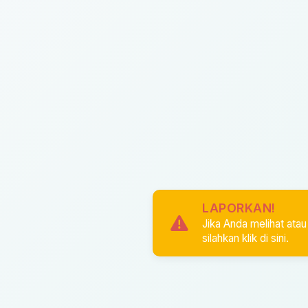
LAPORKAN!
Jika Anda melihat at
silahkan klik di sini.